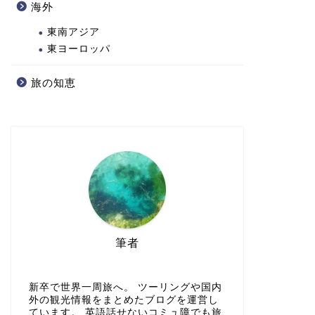
海外
東南アジア
東ヨーロッパ
旅の知恵
東南アジアのおすすめ観光地・観光
東南アジ
スポットTOP5を厳選！
怖やベト
東南アジア
東南アジア
筆者
新卒で世界一周旅へ。 ツーリングや国内
外の観光情報をまとめたブログを運営し
ています。 英語話せないコミュ障でも旅