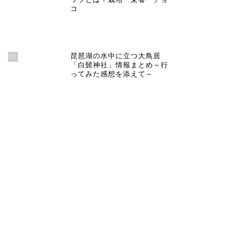
コ
琵琶湖の水中に立つ大鳥居
10
「白髭神社」情報まとめ～行
ってみた感想を添えて～