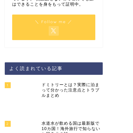
はできることを身をもって証明中。
＼ Follow me ／
海外旅行で食中毒になった時の対
大学生一
処 東南アジアでこじらせた私の失
ア4ヶ国
敗より
よく読まれている記事
ドミトリーとは？実際に泊ま
1
って分かった注意点とトラブ
ルまとめ
水道水が飲める国は最新版で
2
10カ国！海外旅行で知らない