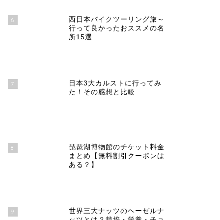
西日本バイクツーリング旅～
6
行って良かったおススメの名
所15選
日本3大カルストに行ってみ
7
た！その感想と比較
琵琶湖博物館のチケット料金
8
まとめ【無料割引クーポンは
ある？】
世界三大ナッツのヘーゼルナ
9
ッツとは？栽培・栄養・チョ